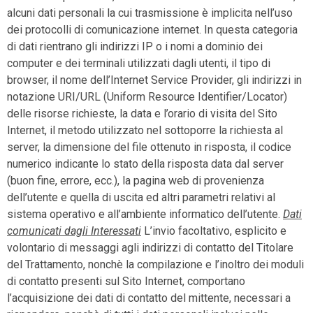
alcuni dati personali la cui trasmissione è implicita nell’uso
dei protocolli di comunicazione internet. In questa categoria
di dati rientrano gli indirizzi IP o i nomi a dominio dei
computer e dei terminali utilizzati dagli utenti, il tipo di
browser, il nome dell’Internet Service Provider, gli indirizzi in
notazione URI/URL (Uniform Resource Identifier/Locator)
delle risorse richieste, la data e l’orario di visita del Sito
Internet, il metodo utilizzato nel sottoporre la richiesta al
server, la dimensione del file ottenuto in risposta, il codice
numerico indicante lo stato della risposta data dal server
(buon fine, errore, ecc.), la pagina web di provenienza
dell’utente e quella di uscita ed altri parametri relativi al
sistema operativo e all’ambiente informatico dell’utente.
Dati
comunicati dagli Interessati
L’invio facoltativo, esplicito e
volontario di messaggi agli indirizzi di contatto del Titolare
del Trattamento, nonchè la compilazione e l’inoltro dei moduli
di contatto presenti sul Sito Internet, comportano
l’acquisizione dei dati di contatto del mittente, necessari a