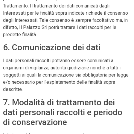
Trattamento. Il trattamento dei dati comunicati dagli
Interessati per le finalità sopra indicate richiede il consenso
degli Interessati. Tale consenso è sempre facoltativo ma, in
difetto, Il Palazzo Srl potrà trattare i dati raccolti per le
predette finalità.
6. Comunicazione dei dati
I dati personali raccolti potranno essere comunicati a
organismi di vigilanza, autorità giudiziarie nonchè a tutti i
soggetti ai quali la comunicazione sia obbligatoria per legge
e/o necessario per l’espletamento delle finalità sopra
descritte.
7. Modalità di trattamento dei
dati personali raccolti e periodo
di conservazione