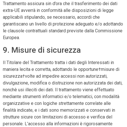
Trattamento assicura sin d’ora che il trasferimento dei dati
extra-UE avverrà in conformità alle disposizioni di legge
applicabili stipulando, se necessario, accordi che
garantiscano un livello di protezione adeguato e/o adottando
le clausole contrattuali standard previste dalla Commissione
Europea.
9. Misure di sicurezza
Il Titolare del Trattamento tratta i dati degli Interessati in
maniera lecita e corretta, adottando le opportune†misure di
sicurezza†volte ad impedire accessi non autorizzati,
divulgazione, modifica o distruzione non autorizzata dei dati,
nonchè usi illeciti dei dati. Il trattamento viene effettuato
mediante strumenti informatici e/o telematici, con modalità
organizzative e con logiche strettamente correlate alle
finalità indicate, e i dati sono memorizzati e conservati in
strutture sicure con limitazioni di accesso e verifica del
personale. L’accesso alla informazioni è rigorosamente