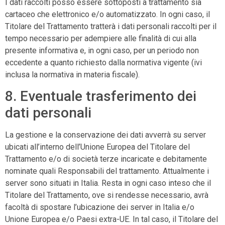
I dati raccolti posso essere sottoposti a trattamento sia
cartaceo che elettronico e/o automatizzato. In ogni caso, il
Titolare del Trattamento tratterà i dati personali raccolti per il
tempo necessario per adempiere alle finalità di cui alla
presente informativa e, in ogni caso, per un periodo non
eccedente a quanto richiesto dalla normativa vigente (ivi
inclusa la normativa in materia fiscale).
8. Eventuale trasferimento dei
dati personali
La gestione e la conservazione dei dati avverrà su server
ubicati all’interno dell’Unione Europea del Titolare del
Trattamento e/o di società terze incaricate e debitamente
nominate quali Responsabili del trattamento. Attualmente i
server sono situati in Italia. Resta in ogni caso inteso che il
Titolare del Trattamento, ove si rendesse necessario, avrà
facoltà di spostare l’ubicazione dei server in Italia e/o
Unione Europea e/o Paesi extra-UE. In tal caso, il Titolare del