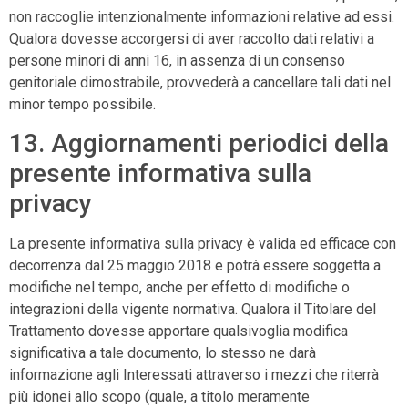
non raccoglie intenzionalmente informazioni relative ad essi.
Qualora dovesse accorgersi di aver raccolto dati relativi a
persone minori di anni 16, in assenza di un consenso
genitoriale dimostrabile, provvederà a cancellare tali dati nel
minor tempo possibile.
13. Aggiornamenti periodici della
presente informativa sulla
privacy
La presente informativa sulla privacy è valida ed efficace con
decorrenza dal 25 maggio 2018 e potrà essere soggetta a
modifiche nel tempo, anche per effetto di modifiche o
integrazioni della vigente normativa. Qualora il Titolare del
Trattamento dovesse apportare qualsivoglia modifica
significativa a tale documento, lo stesso ne darà
informazione agli Interessati attraverso i mezzi che riterrà
più idonei allo scopo (quale, a titolo meramente