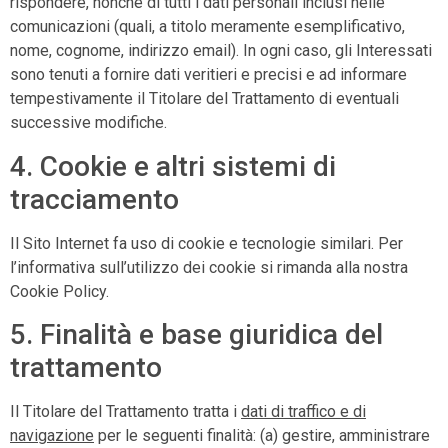
rispondere, nonchè di tutti i dati personali inclusi nelle
comunicazioni (quali, a titolo meramente esemplificativo,
nome, cognome, indirizzo email). In ogni caso, gli Interessati
sono tenuti a fornire dati veritieri e precisi e ad informare
tempestivamente il Titolare del Trattamento di eventuali
successive modifiche.
4. Cookie e altri sistemi di
tracciamento
Il Sito Internet fa uso di cookie e tecnologie similari. Per
l’informativa sull’utilizzo dei cookie si rimanda alla nostra
Cookie Policy.
5. Finalità e base giuridica del
trattamento
Il Titolare del Trattamento tratta i
dati di traffico e di
navigazione
per le seguenti finalità: (a) gestire, amministrare