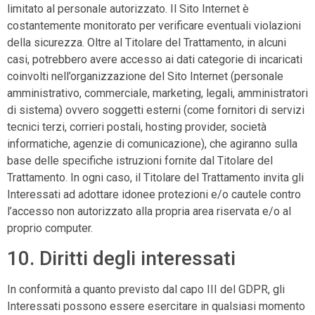
limitato al personale autorizzato. Il Sito Internet è
costantemente monitorato per verificare eventuali violazioni
della sicurezza. Oltre al Titolare del Trattamento, in alcuni
casi, potrebbero avere accesso ai dati categorie di incaricati
coinvolti nell’organizzazione del Sito Internet (personale
amministrativo, commerciale, marketing, legali, amministratori
di sistema) ovvero soggetti esterni (come fornitori di servizi
tecnici terzi, corrieri postali, hosting provider, società
informatiche, agenzie di comunicazione), che agiranno sulla
base delle specifiche istruzioni fornite dal Titolare del
Trattamento. In ogni caso, il Titolare del Trattamento invita gli
Interessati ad adottare idonee protezioni e/o cautele contro
l’accesso non autorizzato alla propria area riservata e/o al
proprio computer.
10. Diritti degli interessati
In conformità a quanto previsto dal capo III del GDPR, gli
Interessati possono essere esercitare in qualsiasi momento